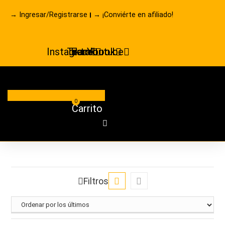
Ir
→ Ingresar/Registrarse
→ ¡Conviérte en afiliado!
al
contenido
Instagram
Tiktok
Facebook
Youtube
0
Carrito
Filtros