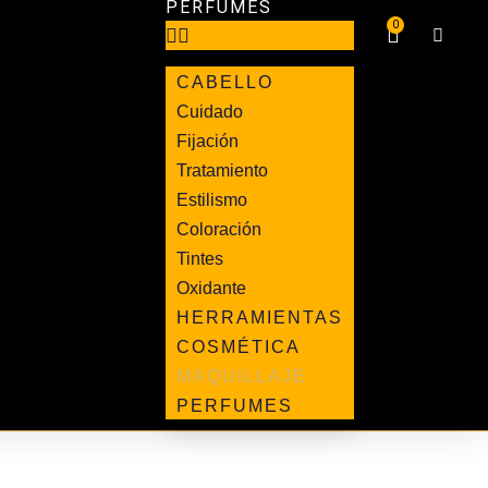
PERFUMES
0
CABELLO
Cuidado
Fijación
Tratamiento
Estilismo
Coloración
Tintes
Oxidante
HERRAMIENTAS
COSMÉTICA
MAQUILLAJE
PERFUMES