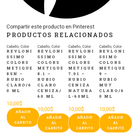
Compartir este producto en Pinterest
PRODUCTOS RELACIONADOS
Cabello
,
Color
Cabello
,
Color
Cabello
,
Color
Cabello
,
Color
REVLONI
REVLONI
REVLONI
REVLONI
SSIMO
SSIMO
SSIMO
SSIMO
COLORS
COLORS
COLORS
COLORS
METIQUE
METIQUE
METIQUE
METIQUE
8SN –
8.1 –
7.01 –
9 –
RUBIO
RUBIO
RUBIO
RUBIO
CLARO/6
CLARO
CENIZA
MUY
0 ML
CENIZA/
NATURA
CLARO/6
60 ML
L-60ML
0 ML
10,00
$
10,00
$
10,00
$
10,00
$
AÑADIR
AL
AÑADIR
AÑADIR
AÑADIR
CARRITO
AL
AL
AL
CARRITO
CARRITO
CARRITO