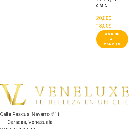
FINS/100
0ML
20,00
$
18,00
$
AÑADIR
AL
CARRITO
Calle Pascual Navarro #11
Caracas, Venezuela