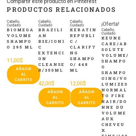
Compartir este producto en Pinterest
PRODUCTOS RELACIONADOS
Cabello
,
Cabello
,
Cabello
,
¡Oferta!
Cuidado
Cuidado
Cuidado
BIOMEGA
BRAZILI
KERATIN
Cabello
,
Cuidado
VOLUME
AN
REPUBLI
KEUNE
SHAMPO
B3E/IONI
C /
CARE/AB
O 295 ML
C
CLARIFY
SOLUTE
EXTENCI
NG
VOLUME/
ON
SHAMPO
11,00
$
SHAMPO
CLEANSE
O/ 448
O
AÑADIR
R/350ML
ML
SHAMPO
AL
OING/VO
CARRITO
42,00
$
12,00
$
LUMIZES
NORMAL
AÑADIR
AÑADIR
TO FIRE
AL
AL
HAIR/DO
CARRITO
CARRITO
NNE DU
VOLUME
AUX
CHEVEU
X