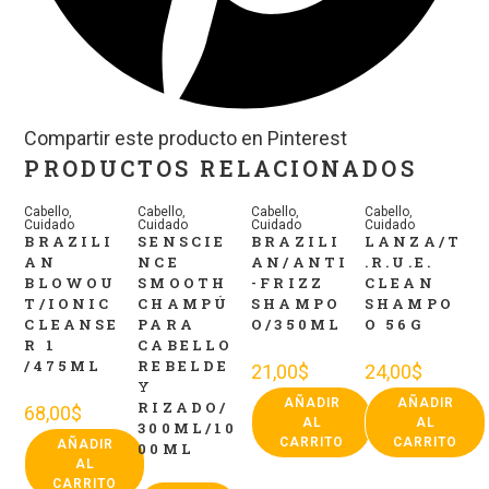
Compartir este producto en Pinterest
PRODUCTOS RELACIONADOS
Cabello
,
Cabello
,
Cabello
,
Cabello
,
Cuidado
Cuidado
Cuidado
Cuidado
BRAZILI
SENSCIE
BRAZILI
LANZA/T
AN
NCE
AN/ANTI
.R.U.E.
BLOWOU
SMOOTH
-FRIZZ
CLEAN
T/IONIC
CHAMPÚ
SHAMPO
SHAMPO
CLEANSE
PARA
O/350ML
O 56G
R 1
CABELLO
/475ML
REBELDE
21,00
$
24,00
$
Y
AÑADIR
AÑADIR
RIZADO/
68,00
$
AL
AL
300ML/10
CARRITO
CARRITO
AÑADIR
00ML
AL
CARRITO