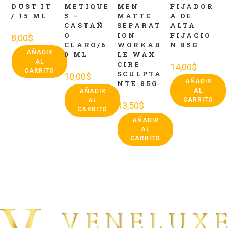
DUST IT
METIQUE
MEN
FIJADOR
/ 15 ML
5 –
MATTE
A DE
CASTAÑ
SEPARAT
ALTA
O
ION
FIJACIO
8,00
$
CLARO/6
WORKAB
N 85G
AÑADIR
0 ML
LE WAX
AL
CIRE
14,00
$
CARRITO
SCULPTA
10,00
$
AÑADIR
NTE 85G
AL
AÑADIR
CARRITO
AL
13,50
$
CARRITO
AÑADIR
AL
CARRITO