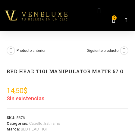
0
Producto anterior
Siguiente producto
BED HEAD TIGI MANIPULATOR MATTE 57 G
14,50
$
Sin existencias
SKU:
5676
Categorías:
Cabello
,
Estilismo
Marca:
BED HEAD TIGI