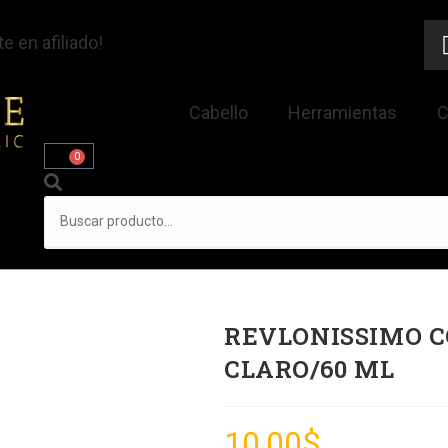
e en afiliado!
Cabello
Herramientas
C
0
REVLONISSIMO C
CLARO/60 ML
10,00
$