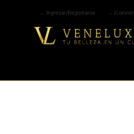
→ Ingresar/Registrarse
→ ¡Conviért