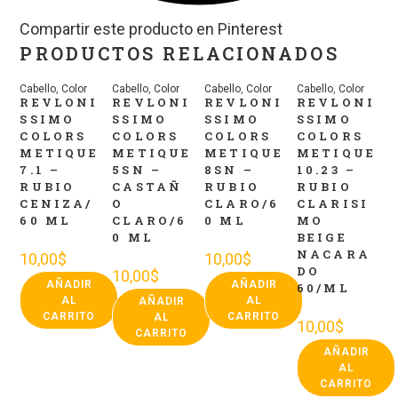
Compartir este producto en Pinterest
PRODUCTOS RELACIONADOS
Cabello
,
Color
Cabello
,
Color
Cabello
,
Color
Cabello
,
Color
REVLONI
REVLONI
REVLONI
REVLONI
SSIMO
SSIMO
SSIMO
SSIMO
COLORS
COLORS
COLORS
COLORS
METIQUE
METIQUE
METIQUE
METIQUE
7.1 –
5SN –
8SN –
10.23 –
RUBIO
CASTAÑ
RUBIO
RUBIO
CENIZA/
O
CLARO/6
CLARISI
60 ML
CLARO/6
0 ML
MO
0 ML
BEIGE
NACARA
10,00
$
10,00
$
DO
10,00
$
AÑADIR
AÑADIR
60/ML
AL
AL
AÑADIR
CARRITO
CARRITO
AL
10,00
$
CARRITO
AÑADIR
AL
CARRITO