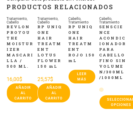
PRODUCTOS RELACIONADOS
Tratamiento
,
Tratamiento
,
Cabello
,
Cabello
,
Cabello
Cabello
Tratamiento
Tratamiento
REVLON
RP UNIQ
RP UNIQ
SENSCIE
PROYOU
ONE
ONE
NCE
THE
HAIR
HAIR
ACONDIC
MOISTUR
TREATM
TREATM
IONADOR
IZER
ENT
ENT
PARA
MASCARI
LOTUS
ROJO 150
CABELLO
LLA /
FLOWER
mL
FINO SIN
500 ML.
150 mL
VOLUME
N/300ML
LEER
/1000ML
16,00
$
25,57
$
MÁS
AÑADIR
AÑADIR
AL
AL
CARRITO
CARRITO
SELECCIONA
OPCIONES