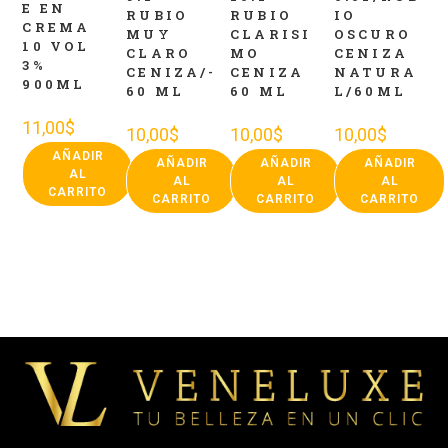
E EN
RUBIO
RUBIO
IO
CREMA
MUY
CLARISI
OSCURO
10 VOL
CLARO
MO
CENIZA
3%
CENIZA/-
CENIZA
NATURA
900ML
60 ML
60 ML
L/60ML
11,00
$
10,00
$
10,00
$
10,00
$
AÑADIR
AÑADIR
AÑADIR
AÑADIR
AL
AL
AL
AL
CARRITO
CARRITO
CARRITO
CARRITO