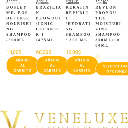
Cuidado
Cuidado
Cuidado
Cabello
BOSLEY
BRAZILIA
KERATIN
REVLON
MD/ BOS-
N
REPUBLI
PROYOU
DEFENSE
BLOWOUT
C
THE
NOURISHI
/IONIC
/HYDRATI
MOISTURI
NG
CLEANSE
NG
ZING
SHAMPOO
R 1
SHAMPOO
SHAMPOO
/300ML
/475ML
/ 300 ML
350ML/10
00ML
14,00
$
68,00
$
12,00
$
AÑADIR
AÑADIR
AÑADIR
AL
AL
AL
SELECCIONA
CARRITO
CARRITO
CARRITO
OPCIONES