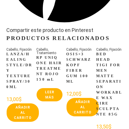
Compartir este producto en Pinterest
PRODUCTOS RELACIONADOS
Cabello
,
Fijación
Cabello
,
Cabello
,
Fijación
Cabello
,
Fijación
Tratamiento
LANZA/H
OSIS+3
BED
RP UNIQ
EALING
SCHWARZ
HEAD
ONE HAIR
STYLE/DR
KOPF
TIGI FOR
TREATME
Y
FIBER
MEN
NT ROJO
TEXTURE
GUM 100
MATTE
150 mL
SPRAY/30
ML
SEPARATI
0ML
ON
LEER
WORKABL
12,00
$
MÁS
E WAX
13,00
$
AÑADIR
CIRE
AL
AÑADIR
SCULPTA
CARRITO
AL
NTE 85G
CARRITO
13,50
$