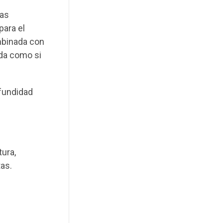
las
para el
mbinada con
ada como si
ofundidad
tura,
tas.