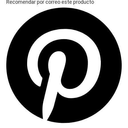
Recomendar por correo este producto
Opens
in
a
new
window