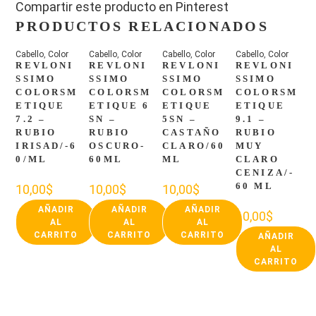
Compartir este producto en Pinterest
PRODUCTOS RELACIONADOS
Cabello
,
Color
Cabello
,
Color
Cabello
,
Color
Cabello
,
Color
REVLONI
REVLONI
REVLONI
REVLONI
SSIMO
SSIMO
SSIMO
SSIMO
COLORSM
COLORSM
COLORSM
COLORSM
ETIQUE
ETIQUE 6
ETIQUE
ETIQUE
7.2 –
SN –
5SN –
9.1 –
RUBIO
RUBIO
CASTAÑO
RUBIO
IRISAD/-6
OSCURO-
CLARO/60
MUY
0/ML
60ML
ML
CLARO
CENIZA/-
60 ML
10,00
$
10,00
$
10,00
$
AÑADIR
AÑADIR
AÑADIR
10,00
$
AL
AL
AL
CARRITO
CARRITO
CARRITO
AÑADIR
AL
CARRITO