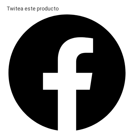
Twitea este producto
Opens
in
a
new
window