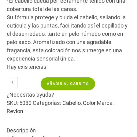
· El cabello queda perfectamente teñido con una
cobertura total de las canas.
Su fórmula protege y cuida el cabello, sellando la
cutícula y las puntas, facilitando así el cepillado y
el desenredado, tanto en pelo húmedo como en
pelo seco. Aromatizado con una agradable
fragancia, esta coloración nos sumerge en una
experiencia sensorial única.
Hay existencias
REVLONISSIMO
AÑADIR AL CARRITO
COLORSMETIQUE
7.32
¿Necesitas ayuda?
-
SKU:
5030
Categorías:
Cabello
,
Color
Marca:
RUBIO
Revlon
DORADO
NACARADO-
60ML
Descripción
cantidad