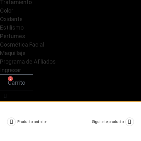
Tratamiento
Color
Oxidante
Estilismo
Perfumes
Cosmética Facial
Maquillaje
Programa de Afiliados
Ingresar
0
Carrito
Producto anterior
Siguiente producto