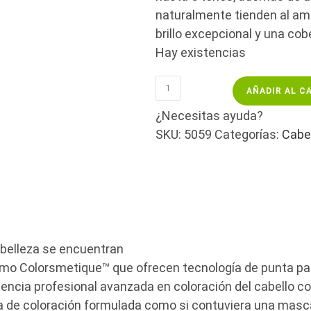
naturalmente tienden al amar
brillo excepcional y una cobe
Hay existencias
REVLONISSIMO
AÑADIR AL C
INTENSE
BLONDE
¿Necesitas ayuda?
1200MN
SKU:
5059
Categorías:
Cabe
–
NATURAL/60
ML
cantidad
a belleza se encuentran
o Colorsmetique™ que ofrecen tecnología de punta para
iencia profesional avanzada en coloración del cabello 
 de coloración formulada como si contuviera una mascar