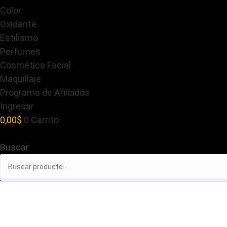
Color
Oxidante
Estilismo
Perfumes
Cosmética Facial
Maquillaje
Programa de Afiliados
Ingresar
0,00
$
0
Carrito
Buscar