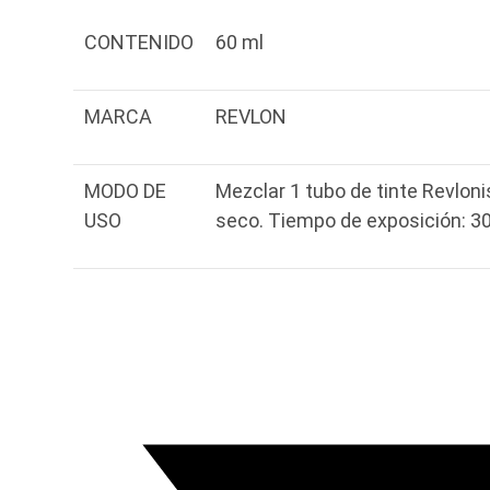
CONTENIDO
60 ml
MARCA
REVLON
MODO DE
Mezclar 1 tubo de tinte Revloni
USO
seco. Tiempo de exposición: 3
Opens
in
a
new
window