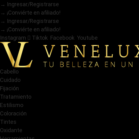
Ir
→ Ingresar/Registrarse
al
→ ¡Conviérte en afiliado!
contenido
→ Ingresar/Registrarse
→ ¡Conviérte en afiliado!
Instagram
Tiktok
Facebook
Youtube
Cabello
Cuidado
Fijación
Tratamiento
Estilismo
Coloración
Tintes
Oxidante
Herramientas