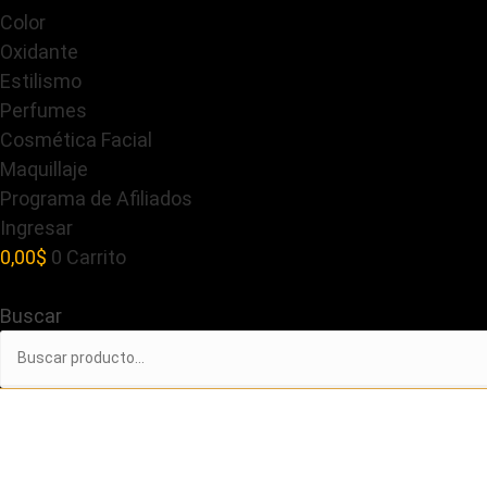
Color
Oxidante
Estilismo
Perfumes
Cosmética Facial
Maquillaje
Programa de Afiliados
Ingresar
0,00
$
0
Carrito
Buscar