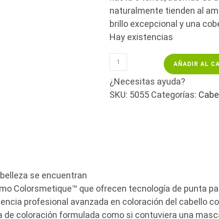
naturalmente tienden al amar
brillo excepcional y una cobe
Hay existencias
REVLONISSIMO
AÑADIR AL C
INTENSE
BLONDE
¿Necesitas ayuda?
1202
SKU:
5055
Categorías:
Cabe
-
PLATINO-/60ML
cantidad
a belleza se encuentran
o Colorsmetique™ que ofrecen tecnología de punta para
iencia profesional avanzada en coloración del cabello 
 de coloración formulada como si contuviera una mascar