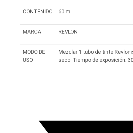
CONTENIDO
60 ml
MARCA
REVLON
MODO DE
Mezclar 1 tubo de tinte Revloni
USO
seco. Tiempo de exposición: 3
Opens
in
a
new
window