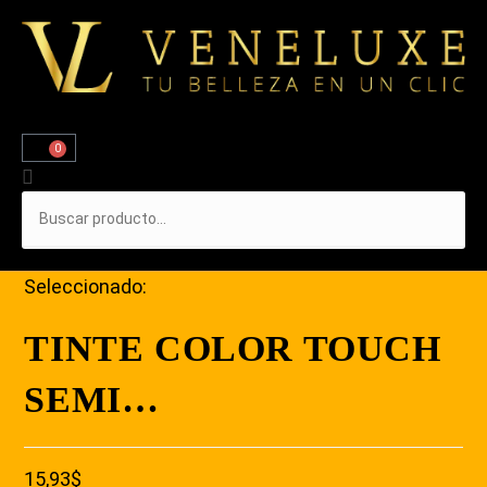
0
Seleccionado:
TINTE COLOR TOUCH
SEMI…
15,93
$