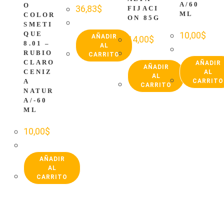
A/60
O
36,83
$
FIJACI
ML
COLOR
ON 85G
SMETI
QUE
10,00
$
AÑADIR
14,00
$
8.01 –
AL
RUBIO
CARRITO
CLARO
AÑADIR
AÑADIR
CENIZ
AL
AL
A
CARRITO
CARRITO
NATUR
A/-60
ML
10,00
$
AÑADIR
AL
CARRITO