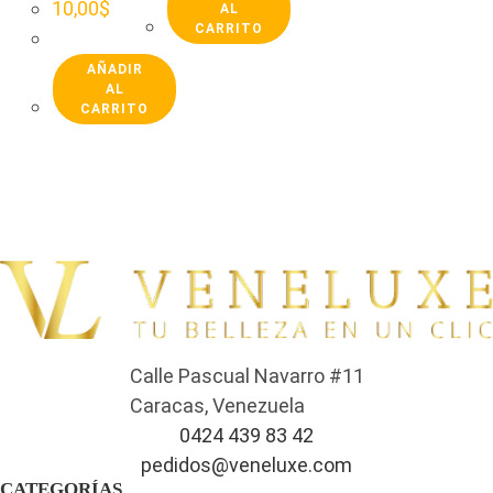
10,00
$
AL
CARRITO
AÑADIR
AL
CARRITO
Calle Pascual Navarro #11
Caracas, Venezuela
0424 439 83 42
pedidos@veneluxe.com
CATEGORÍAS