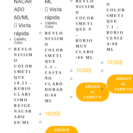
REVLO
O
NISSIM
Vista
COLOR
O
SMETI
rápida
COLOR
QUE
Cabello
,
SMETI
Vista
Color
7.1 –
QUE 9
rápida
RUBIO
REVLO
–
CENIZ
NISSIM
Cabello
,
RUBIO
Color
A/60
O
MUY
REVLO
ML
COLOR
CLARO
NISSIM
SMETI
/60 ML
O
QUE
10,00
$
COLOR
5.3 –
10,00
$
SMETI
CASTA
QUE
ÑO
AÑADIR
10.23 –
CLARO
AL
AÑADIR
RUBIO
DORAD
CARRITO
AL
CLARI
O/60
CARRITO
SIMO
ML
BEIGE
NACAR
10,00
$
ADO
60/ML
AÑADIR