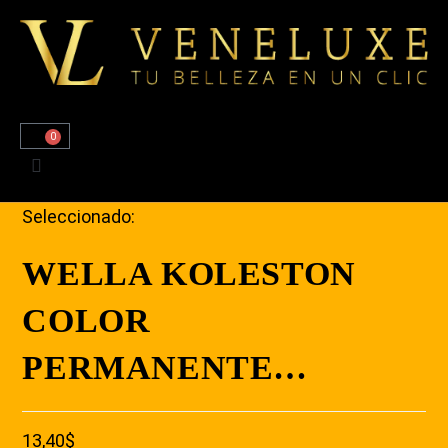
0
Seleccionado:
WELLA KOLESTON
COLOR
PERMANENTE…
13,40
$