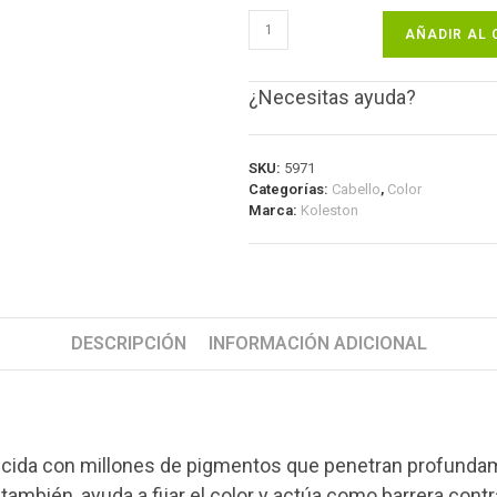
AÑADIR AL 
¿Necesitas ayuda?
SKU:
5971
Categorías:
Cabello
,
Color
Marca:
Koleston
DESCRIPCIÓN
INFORMACIÓN ADICIONAL
a con millones de pigmentos que penetran profundamen
también, ayuda a fijar el color y actúa como barrera cont