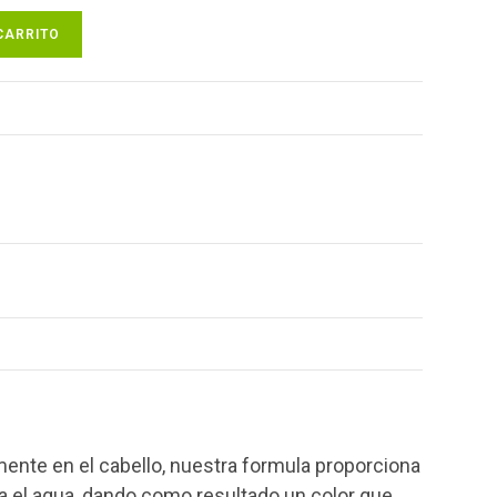
CARRITO
te en el cabello, nuestra formula proporciona
ra el agua, dando como resultado un color que