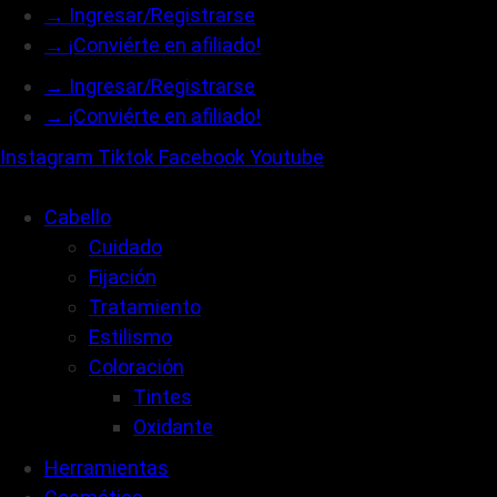
Ir
→ Ingresar/Registrarse
al
→ ¡Conviérte en afiliado!
contenido
→ Ingresar/Registrarse
→ ¡Conviérte en afiliado!
Instagram
Tiktok
Facebook
Youtube
Cabello
Cuidado
Fijación
Tratamiento
Estilismo
Coloración
Tintes
Oxidante
Herramientas