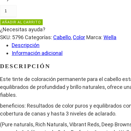
WELLA
PROFESSIONALS
AÑADIR AL CARRITO
COLOR
¿Necesitas ayuda?
PERFECT
SKU:
5796
Categorías:
Cabello
,
Color
Marca:
Wella
COLORACION
Descripción
EN
Información adicional
CREMA
4/66
DESCRIPCIÓN
CASTAÑO
Este tinte de coloración permanente para el cabello es
MEDIANO
equilibrados de profundidad y brillo naturales, ofrece 
VIOLETA
fiables.
INTENSO
60
beneficios: Resultados de color puros y equilibrados con
ML
cobertura de canas y hasta 3 niveles de aclarado.
cantidad
(Pure naturals, Rich Naturals, Vibrant Reds, Deep Brown