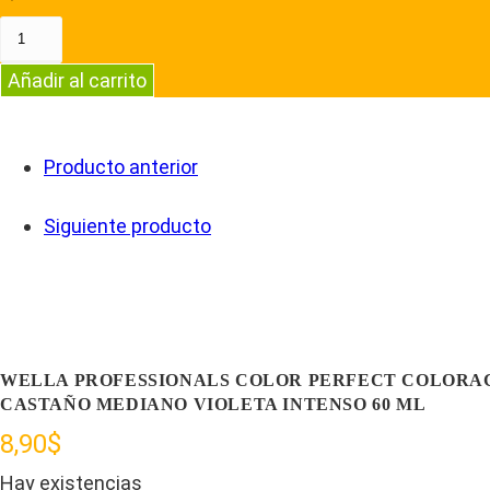
WELLA
PROFESSIONALS
Añadir al carrito
COLOR
PERFECT
COLORACION
Producto anterior
EN
CREMA
Siguiente producto
4/66
CASTAÑO
MEDIANO
VIOLETA
INTENSO
WELLA PROFESSIONALS COLOR PERFECT COLORAC
60
CASTAÑO MEDIANO VIOLETA INTENSO 60 ML
ML
8,90
$
cantidad
Hay existencias