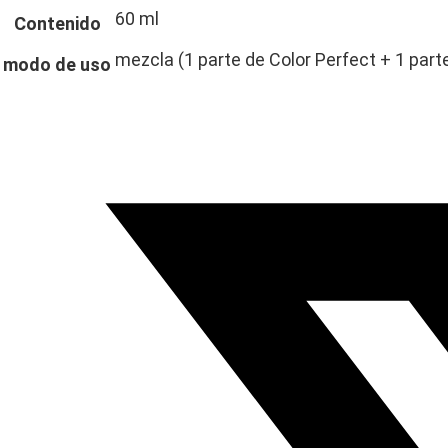
60 ml
Contenido
mezcla (1 parte de Color Perfect + 1 part
modo de uso
Opens
in
a
new
window