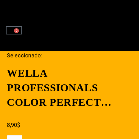
0
Seleccionado:
WELLA
PROFESSIONALS
COLOR PERFECT…
8,90
$