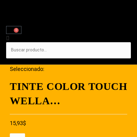
0
Seleccionado:
TINTE COLOR TOUCH
WELLA…
15,93
$