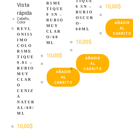
TIQUE
RSME
Vista
10,00
$
6 SN –
TIQUE
rápida
RUBIO
9 SN –
OSCUR
Cabello
,
RUBIO
Color
AÑADIR
O-
MUY
AL
REVL
60ML
CLAR
CARRITO
ONISS
O/60
IMO
10,00
$
ML
COLO
RSME
10,00
$
TIQUE
AÑADIR
9.01 –
AL
RUBIO
CARRITO
AÑADIR
MUY
AL
CLAR
CARRITO
O
CENIZ
A
NATUR
AL/60/
ML
10,00
$