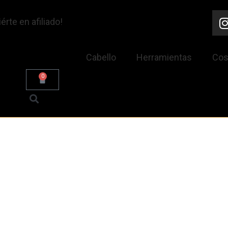
érte en afiliado!
Cabello
Herramientas
Cos
0