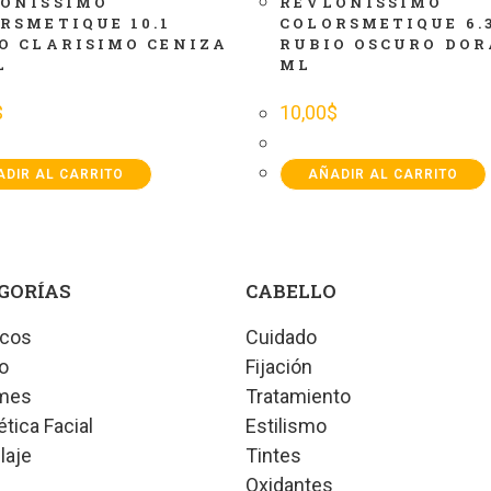
ONISSIMO
REVLONISSIMO
RSMETIQUE 10.1
COLORSMETIQUE 6.3
O CLARISIMO CENIZA
RUBIO OSCURO DOR
L
ML
$
10,00
$
DIR AL CARRITO
AÑADIR AL CARRITO
GORÍAS
CABELLO
icos
Cuidado
o
Fijación
mes
Tratamiento
ica Facial
Estilismo
laje
Tintes
Oxidantes