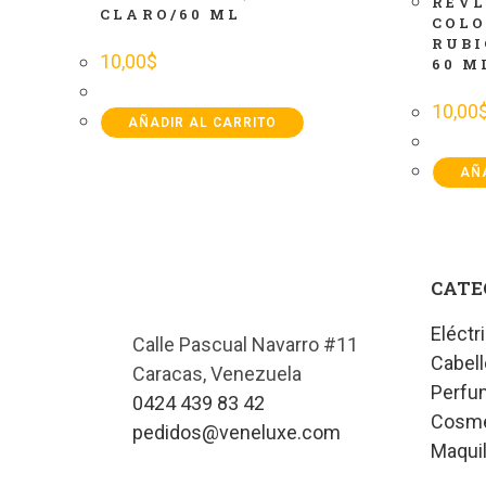
REVL
CLARO/60 ML
COLO
RUBI
10,00
$
60 M
10,00
AÑADIR AL CARRITO
AÑA
CATE
Eléctr
Calle Pascual Navarro #11
Cabell
Caracas, Venezuela
Perfu
0424 439 83 42
Cosmét
pedidos@veneluxe.com
Maquil