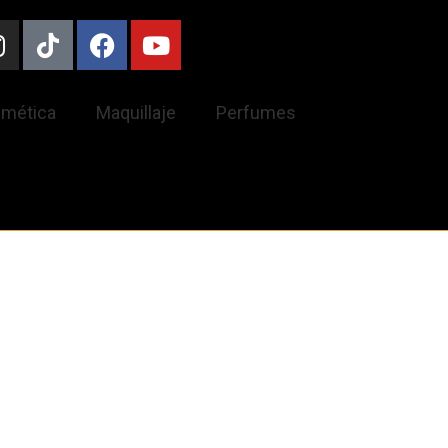
mética
Maquillaje
Perfumes