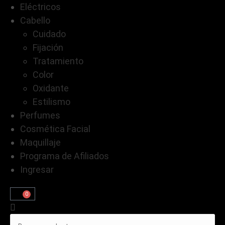
Eléctricos
Cabello
Cuidado
Fijación
Tratamiento
Color
Oxidante
Estilismo
Perfumes
Cosmética Facial
Maquillaje
Programa de Afiliados
Ingresar
0