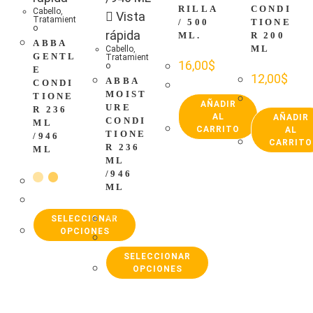
RILLA
CONDI
Cabello
,
Vista
Tratamient
/ 500
TIONE
o
rápida
ML.
R 200
ABBA
ML
Cabello
,
GENTL
Tratamient
16,00
$
o
E
12,00
$
ABBA
CONDI
MOIST
TIONE
AÑADIR
URE
R 236
AL
AÑADIR
CONDI
ML
CARRITO
AL
TIONE
/946
CARRITO
R 236
ML
ML
/946
ML
SELECCIONAR
OPCIONES
SELECCIONAR
OPCIONES