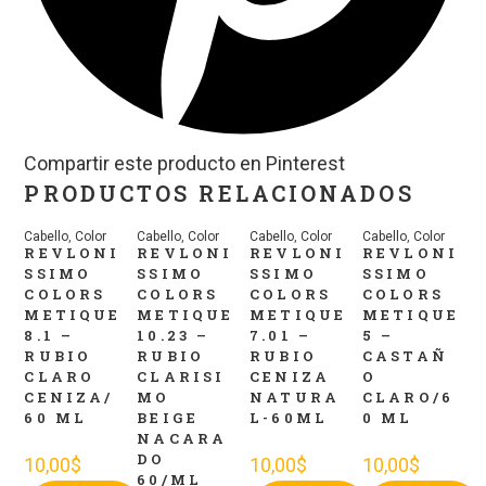
Compartir este producto en Pinterest
PRODUCTOS RELACIONADOS
Cabello
,
Color
Cabello
,
Color
Cabello
,
Color
Cabello
,
Color
REVLONI
REVLONI
REVLONI
REVLONI
SSIMO
SSIMO
SSIMO
SSIMO
COLORS
COLORS
COLORS
COLORS
METIQUE
METIQUE
METIQUE
METIQUE
8.1 –
10.23 –
7.01 –
5 –
RUBIO
RUBIO
RUBIO
CASTAÑ
CLARO
CLARISI
CENIZA
O
CENIZA/
MO
NATURA
CLARO/6
60 ML
BEIGE
L-60ML
0 ML
NACARA
DO
10,00
$
10,00
$
10,00
$
60/ML