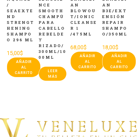
/
NCE
AN
AN
SEAEXTE
SMOOTH
BLOWOU
B3E/EXT
ND
CHAMPÚ
T/IONIC
ENSIÓN
STRENGT
PARA
CLEANSE
REPAIR
HENING
CABELLO
R 1
SHAMPO
SHAMPO
REBELDE
/475ML
O/350ML
O 296 ML
Y
RIZADO/
68,00
$
18,00
$
300ML/10
15,00
$
AÑADIR
AÑADIR
00ML
AL
AL
AÑADIR
CARRITO
CARRITO
AL
LEER
CARRITO
MÁS