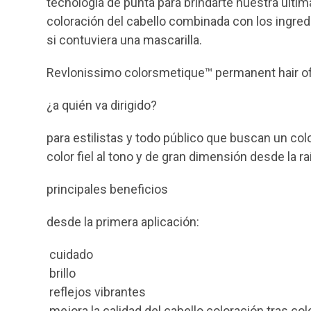
tecnología de punta para brindarte nuestra últi
coloración del cabello combinada con los ingre
si contuviera una mascarilla.
Revlonissimo colorsmetique™ permanent hair ofr
¿a quién va dirigido?
para estilistas y todo público que buscan un colo
color fiel al tono y de gran dimensión desde la ra
principales beneficios
desde la primera aplicación:
cuidado
brillo
reflejos vibrantes
mejora la calidad del cabello coloración tras col